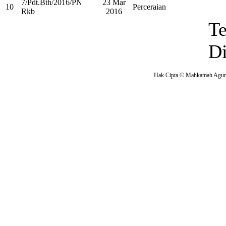
7/Pdt.Bth/2016/PN
23 Mar
10
Perceraian
Rkb
2016
Te
D
Hak Cipta © Mahkamah Agung