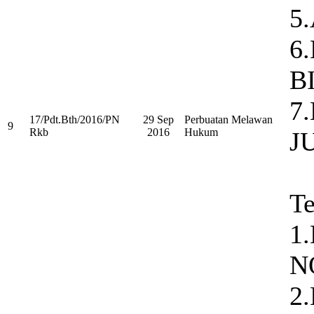
5
6
B
7
17/Pdt.Bth/2016/PN
29 Sep
Perbuatan Melawan
9
Rkb
2016
Hukum
J
Te
1
N
2