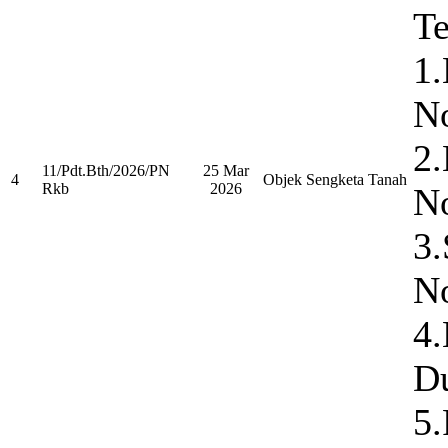
Te
1.
N
2.
11/Pdt.Bth/2026/PN
25 Mar
4
Objek Sengketa Tanah
Rkb
2026
N
3
N
4.
D
5.