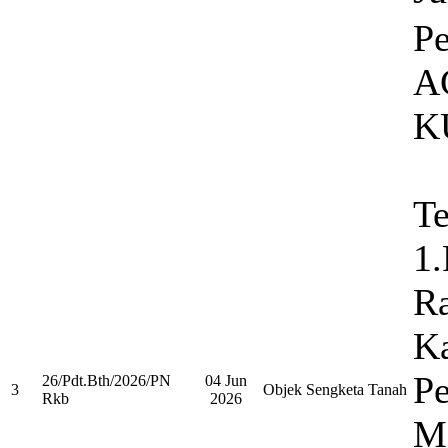
Pe
A
K
Te
1.
Ra
K
P
26/Pdt.Bth/2026/PN
04 Jun
3
Objek Sengketa Tanah
Rkb
2026
M