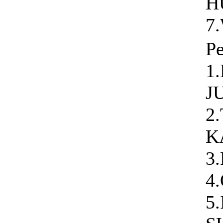
H
7
Pe
1
J
2.
K
3
4
5