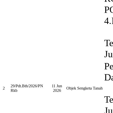
P
4
Te
Ju
Pe
Da
29/Pdt.Bth/2026/PN
11 Jun
2
Objek Sengketa Tanah
Rkb
2026
Te
Ju