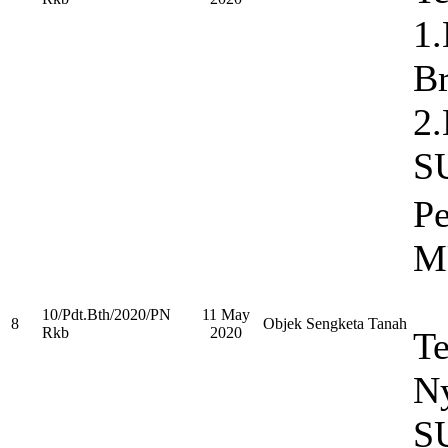
1
B
2.
S
Pe
M
10/Pdt.Bth/2020/PN
11 May
8
Objek Sengketa Tanah
Rkb
2020
Te
N
S