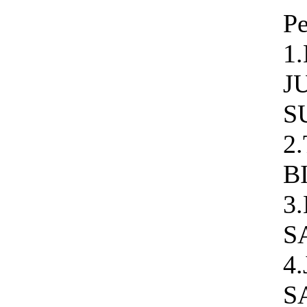
Pe
1
J
S
2
B
3
S
4
S