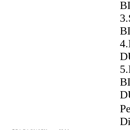
B
3
B
4
D
5
B
D
Pe
D