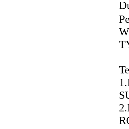
D
Pe
W
T
Te
1.
S
2
R