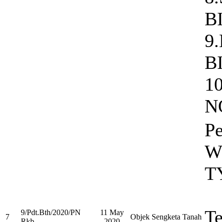
B
9
B
1
N
Pe
W
T
Te
9/Pdt.Bth/2020/PN
11 May
7
Objek Sengketa Tanah
Rkb
2020