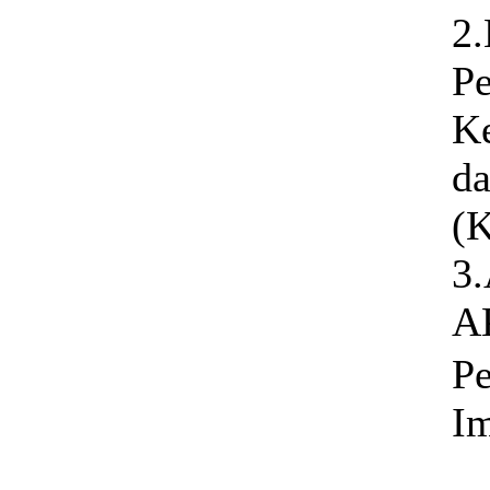
2.
Pe
K
da
(
3
A
Pe
Im