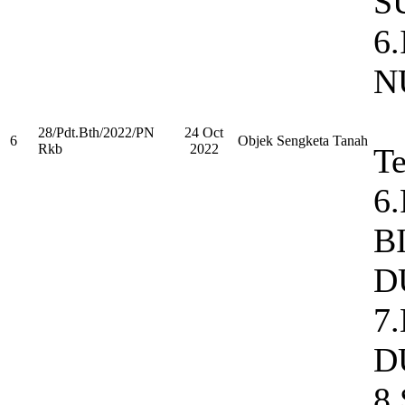
S
6
N
28/Pdt.Bth/2022/PN
24 Oct
6
Objek Sengketa Tanah
Rkb
2022
Te
6
B
D
7
D
8