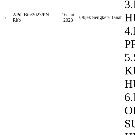
3
H
2/Pdt.Bth/2023/PN
16 Jan
5
Objek Sengketa Tanah
Rkb
2023
4
P
5
K
H
6
O
S